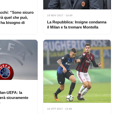
cchi: “Sono sicuro
19 NOV 2017 · 14:40
rà quel che può,
La Repubblica: Insigne condanna
 ha bisogno di
il Milan e fa tremare Montella
lan-UEFA: la
verà sicuramente
e
16 OTT 2017 · 13:40