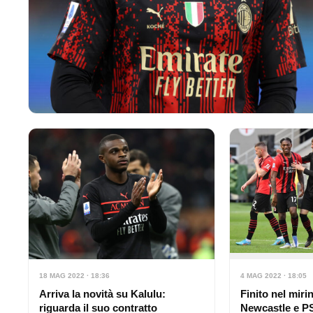
18 MAG 2022 · 18:36
4 MAG 2022 · 18:05
Arriva la novità su Kalulu:
Finito nel miri
riguarda il suo contratto
Newcastle e P