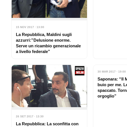
15 NOV 2017 · 13:00
La Repubblica, Maldini sugli
azzurri:”Delusione enorme.
Serve un ricambio generazionale
a livello federale”
30 MAR 2017 · 19:00
Saponara: “Il 
buio per me. L
spaccato. Torn
orgoglio”
26 SET 2017 · 13:30
La Repubblica: La sconfitta con