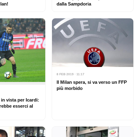
dalla Sampdoria
ilan!
8 FEB 2019 · 11:17
Il Milan spera, si va verso un FFP
più morbido
 in vista per Icardi:
rebbe esserci al