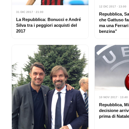
12 DIC 2017 · 13:00
31 DIC 2017 · 21:00
Repubblica, Sa
La Repubblica: Bonucci e André
che Gattuso fa
Silva tra i peggiori acquisti del
ma una Ferrari
2017
benzina”
10 NOV 2017 · 13:40
Repubblica, Mi
decisione arri
prima di Natal