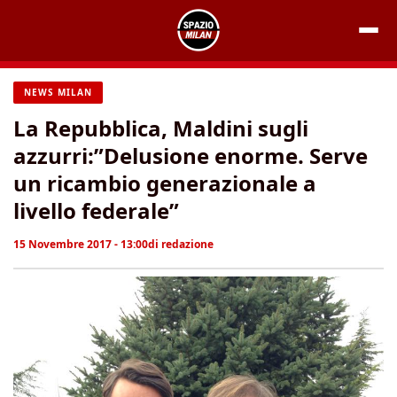
Vai
al
contenuto
NEWS MILAN
La Repubblica, Maldini sugli
azzurri:”Delusione enorme. Serve
un ricambio generazionale a
livello federale”
15 Novembre 2017 - 13:00
di
redazione