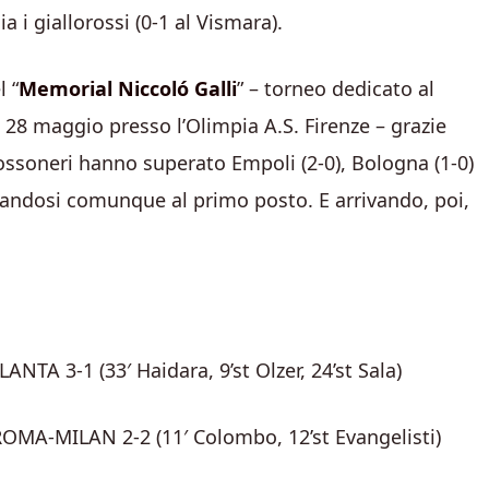
 i giallorossi (0-1 al Vismara).
l “
Memorial Niccoló Galli
” – torneo dedicato al
al 28 maggio presso l’Olimpia A.S. Firenze – grazie
i rossoneri hanno superato Empoli (2-0), Bologna (1-0)
icandosi comunque al primo posto. E arrivando, poi,
NTA 3-1 (33′ Haidara, 9’st Olzer, 24’st Sala)
ROMA-MILAN 2-2 (11′ Colombo, 12’st Evangelisti)