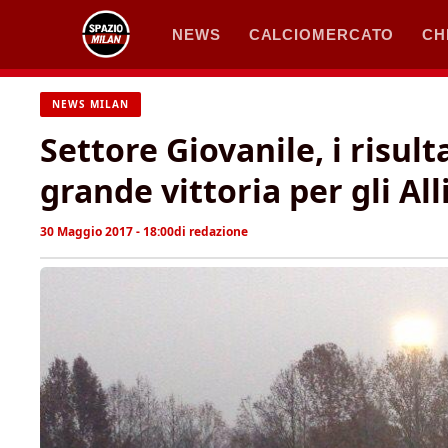
Vai
NEWS
CALCIOMERCATO
CH
al
contenuto
NEWS MILAN
Settore Giovanile, i risul
grande vittoria per gli All
30 Maggio 2017 - 18:00
di
redazione