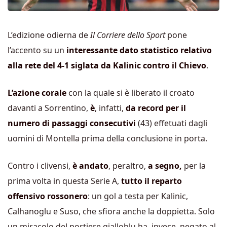
L’edizione odierna de
Il Corriere dello Sport
pone
l’accento su un
interessante
dato statistico relativo
alla rete del 4-1 siglata da Kalinic contro il Chievo
.
L’azione corale
con la quale si è liberato il croato
davanti a Sorrentino,
è
, infatti,
da record per il
numero di passaggi consecutivi
(43) effetuati dagli
uomini di Montella prima della conclusione in porta.
Contro i clivensi,
è andato
, peraltro,
a segno,
per la
prima volta in questa Serie A,
tutto il reparto
offensivo rossonero
: un gol a testa per Kalinic,
Calhanoglu e Suso, che sfiora anche la doppietta. Solo
un miracolo del portiere gialloblu ha, invece, negato al