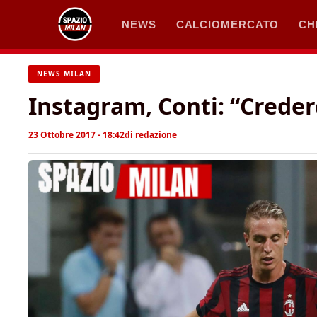
Vai
NEWS
CALCIOMERCATO
CH
al
contenuto
NEWS MILAN
Instagram, Conti: “Creder
23 Ottobre 2017 - 18:42
di
redazione