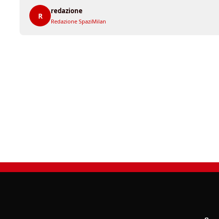
redazione
R
Redazione SpaziMilan