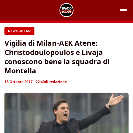
Vai
al
contenuto
NEWS MILAN
Vigilia di Milan-AEK Atene:
Christodoulopoulos e Livaja
conoscono bene la squadra di
Montella
18 Ottobre 2017 - 22:40
di
redazione