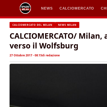
Vai
NEWS
CALCIOMERCATO
CH
al
contenuto
CALCIOMERCATO DEL MILAN
NEWS MILAN
CALCIOMERCATO/ Milan, ad
verso il Wolfsburg
27 Ottobre 2017 - 08:15
di
redazione