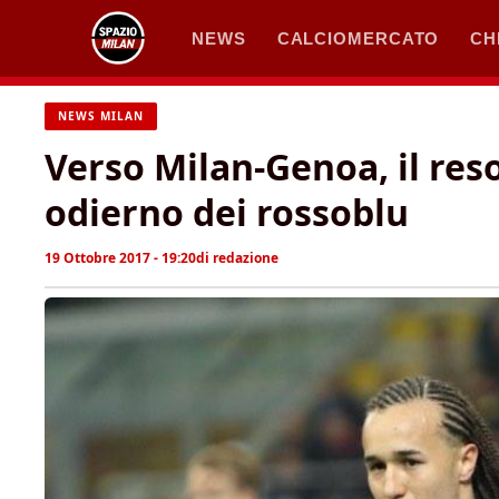
Vai
NEWS
CALCIOMERCATO
CH
al
contenuto
NEWS MILAN
Verso Milan-Genoa, il res
odierno dei rossoblu
19 Ottobre 2017 - 19:20
di
redazione