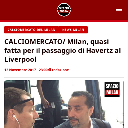
Vai
al
contenuto
CALCIOMERCATO DEL MILAN
NEWS MILAN
CALCIOMERCATO/ Milan, quasi
fatta per il passaggio di Havertz al
Liverpool
12 Novembre 2017 - 23:00
di
redazione