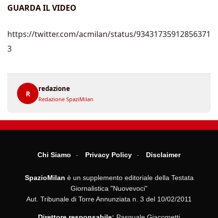
GUARDA IL VIDEO
https://twitter.com/acmilan/status/93431735912856371
3
redazione
R
Redazione SpaziMilan
Chi Siamo
Privacy Policy
Disclaimer
SpazioMilan
è un supplemento editoriale della Testata
Giornalistica "Nuovevoci"
Aut. Tribunale di Torre Annunziata n. 3 del 10/02/2011
Direttore responsabile:
Pasquale Giacometti