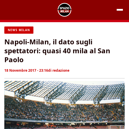
Vai
al
contenuto
NEWS MILAN
Napoli-Milan, il dato sugli
spettatori: quasi 40 mila al San
Paolo
18 Novembre 2017 - 23:16
di
redazione