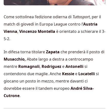
Come sottolinea l’edizione odierna di
Tuttosport
, per il
match di giovedì in Europa League contro l’
Austria
Vienna
,
Vincenzo Montella
è orientato a schierare il 3-
5-2.
In difesa torna titolare
Zapata
che prenderà il posto di
Musacchio,
Abate largo a destra a centrocampo
mentre
Romagnoli
,
Rodriguez
e
Antonelli
si
contendono due maglie. Anche
Kessie
e
Locatelli
si
giocano un posto in mezzo, mentre davanti ci
dovrebbe essere il tandem europeo
André Silva-
Cutrone
.