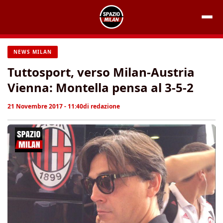
Vai
al
contenuto
NEWS MILAN
Tuttosport, verso Milan-Austria
Vienna: Montella pensa al 3-5-2
21 Novembre 2017 - 11:40
di
redazione