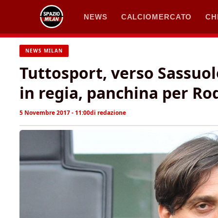
Vai
NEWS
CALCIOMERCATO
CH
al
contenuto
NEWS MILAN
Tuttosport, verso Sassuol
in regia, panchina per Ro
5 Novembre 2017 - 11:00
di
redazione