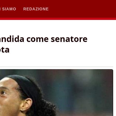
I SIAMO
REDAZIONE
candida come senatore
ota