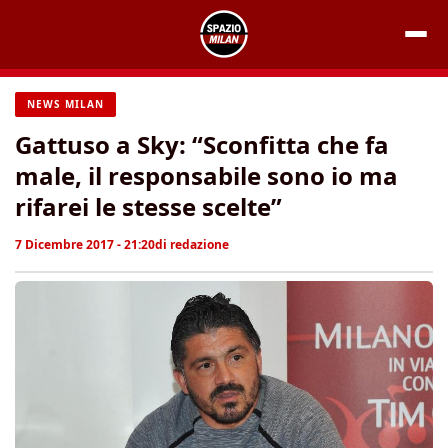
Vai
al
contenuto
NEWS MILAN
Gattuso a Sky: “Sconfitta che fa
male, il responsabile sono io ma
rifarei le stesse scelte”
7 Dicembre 2017 - 21:20
di
redazione