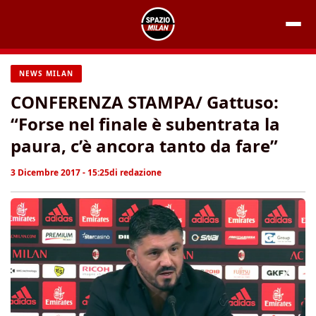
Vai
al
contenuto
NEWS MILAN
CONFERENZA STAMPA/ Gattuso:
“Forse nel finale è subentrata la
paura, c’è ancora tanto da fare”
3 Dicembre 2017 - 15:25
di
redazione