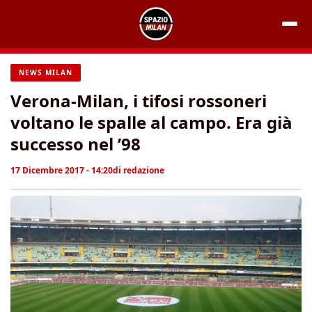
Vai
al
contenuto
NEWS MILAN
Verona-Milan, i tifosi rossoneri
voltano le spalle al campo. Era già
successo nel ’98
17 Dicembre 2017 - 14:20
di
redazione