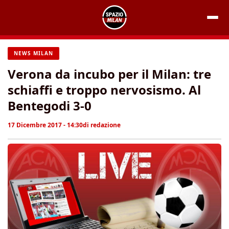
Vai
al
contenuto
NEWS MILAN
Verona da incubo per il Milan: tre
schiaffi e troppo nervosismo. Al
Bentegodi 3-0
17 Dicembre 2017 - 14:30
di
redazione