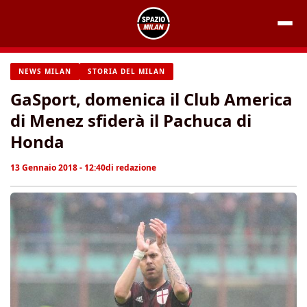
Vai
al
contenuto
NEWS MILAN
STORIA DEL MILAN
GaSport, domenica il Club America
di Menez sfiderà il Pachuca di
Honda
13 Gennaio 2018 - 12:40
di
redazione