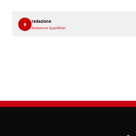
redazione
R
Redazione SpaziMilan