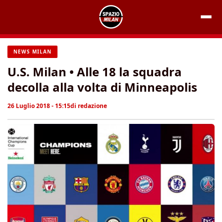
Vai
al
contenuto
NEWS MILAN
U.S. Milan • Alle 18 la squadra
decolla alla volta di Minneapolis
26 Luglio 2018 - 15:15
di
redazione