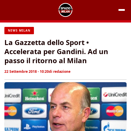
Vai
al
contenuto
NEWS MILAN
La Gazzetta dello Sport •
Accelerata per Gandini. Ad un
passo il ritorno al Milan
22 Settembre 2018 - 10:20
di
redazione