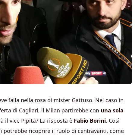
ve falla nella rosa di mister Gattuso. Nel caso in
erta di Cagliari, il Milan partirebbe con
una sola
rà il vice Pipita? La risposta è
Fabio Borini
. Così
ni potrebbe ricoprire il ruolo di centravanti, come