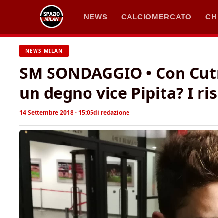
Vai
NEWS
CALCIOMERCATO
CH
al
contenuto
NEWS MILAN
SM SONDAGGIO • Con Cutro
un degno vice Pipita? I ris
14 Settembre 2018 - 15:05
di
redazione