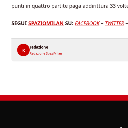
punti in quattro partite paga addirittura 33 volt
SEGUI
SPAZIOMILAN
SU:
FACEBOOK
–
TWITTER
–
redazione
R
Redazione SpaziMilan