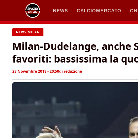
Vai
NEWS
CALCIOMERCATO
CH
al
contenuto
NEWS MILAN
Milan-Dudelange, anche S
favoriti: bassissima la quo
28 Novembre 2018 - 20:50
di
redazione