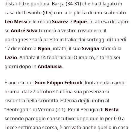
distanti tre punti dal Barça (34-31) che ha dilagato in
casa del Levante (0-5) con la tripletta di uno scatenato
Leo Messi
e le reti di
Suarez
e
Piqué
. In attesa di capire
se
André Silva
tornerà a vestire rossonero, il
portoghese sarà presto in Italia: dai sorteggi di lunedì
17 dicembre a
Nyon
, infatti, il suo
Siviglia
sfiderà la
Lazio
. Andata il 14 febbraio all’Olimpico, ritorno sei
giorni dopo in
Andalusia
.
È ancora out
Gian Filippo Felicioli
, lontano dai campi
oramai dal 27 ottobre: l’ultima sua presenza si
riscontra nella sconfitta esterna degli umbri al
“Bentegodi” di Verona (2-1). Per il Perugia di
Nesta
secondo pareggio consecutivo: dopo quello per 0-0 a
Lecce settimana scorsa, è arrivato anche quello in casa