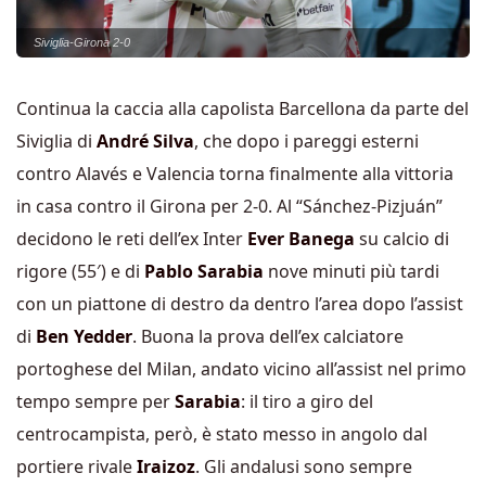
Siviglia-Girona 2-0
Continua la caccia alla capolista Barcellona da parte del
Siviglia di
André Silva
, che dopo i pareggi esterni
contro Alavés e Valencia torna finalmente alla vittoria
in casa contro il Girona per 2-0. Al “Sánchez-Pizjuán”
decidono le reti dell’ex Inter
Ever Banega
su calcio di
rigore (55′) e di
Pablo Sarabia
nove minuti più tardi
con un piattone di destro da dentro l’area dopo l’assist
di
Ben Yedder
. Buona la prova dell’ex calciatore
portoghese del Milan, andato vicino all’assist nel primo
tempo sempre per
Sarabia
: il tiro a giro del
centrocampista, però, è stato messo in angolo dal
portiere rivale
Iraizoz
. Gli andalusi sono sempre