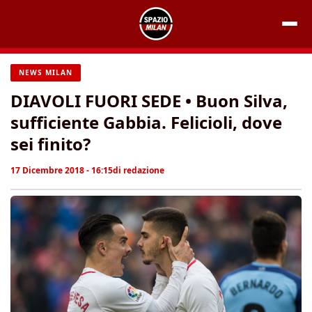
Vai
al
contenuto
NEWS MILAN
DIAVOLI FUORI SEDE • Buon Silva,
sufficiente Gabbia. Felicioli, dove
sei finito?
17 Dicembre 2018 - 16:15
di
redazione