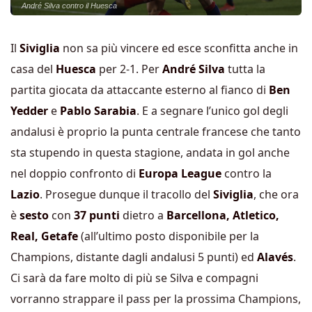
André Silva contro il Huesca
Il
Siviglia
non sa più vincere ed esce sconfitta anche in
casa del
Huesca
per 2-1. Per
André Silva
tutta la
partita giocata da attaccante esterno al fianco di
Ben
Yedder
e
Pablo Sarabia
. E a segnare l’unico gol degli
andalusi è proprio la punta centrale francese che tanto
sta stupendo in questa stagione, andata in gol anche
nel doppio confronto di
Europa League
contro la
Lazio
. Prosegue dunque il tracollo del
Siviglia
, che ora
è
sesto
con
37 punti
dietro a
Barcellona, Atletico,
Real, Getafe
(all’ultimo posto disponibile per la
Champions, distante dagli andalusi 5 punti) ed
Alavés
.
Ci sarà da fare molto di più se Silva e compagni
vorranno strappare il pass per la prossima Champions,