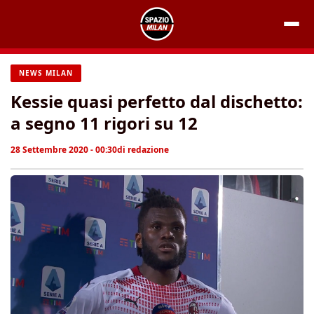
Vai
al
contenuto
NEWS MILAN
Kessie quasi perfetto dal dischetto:
a segno 11 rigori su 12
28 Settembre 2020 - 00:30
di
redazione