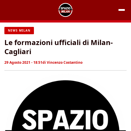
Vai
al
contenuto
NEWS MILAN
Le formazioni ufficiali di Milan-
Cagliari
29 Agosto 2021 - 18:51
di
Vincenzo Costantino