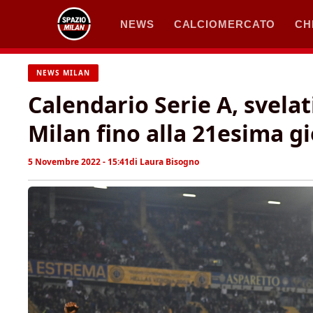
Vai
NEWS
CALCIOMERCATO
CH
al
contenuto
NEWS MILAN
Calendario Serie A, svelati
Milan fino alla 21esima g
5 Novembre 2022 - 15:41
di
Laura Bisogno