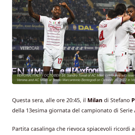
VERONA, ITALY - OCTOBER 16: Sandro Tonali of AC Milan celebrates with teamma
Verona and AC MIlan at Stadio Marcantonio Bentegodi on October 16, 2022 in Ver
Questa sera, alle ore 20:45, il
Milan
di Stefano
P
della 13esima giornata del campionato di Serie
Partita casalinga che rievoca spiacevoli ricordi a