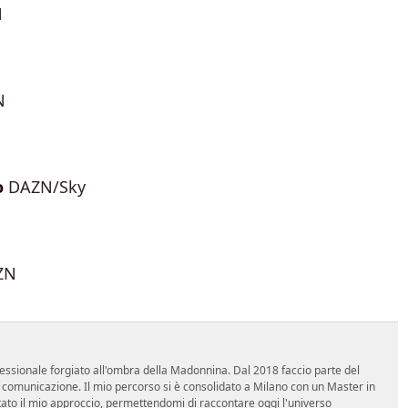
N
N
o
DAZN/Sky
ZN
essionale forgiato all'ombra della Madonnina. Dal 2018 faccio parte del
n comunicazione. Il mio percorso si è consolidato a Milano con un Master in
tato il mio approccio, permettendomi di raccontare oggi l'universo