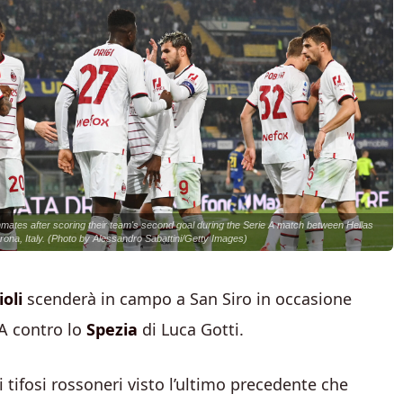
tes after scoring their team's second goal during the Serie A match between Hellas
ona, Italy. (Photo by Alessandro Sabattini/Getty Images)
ioli
scenderà in campo a San Siro in occasione
 A contro lo
Spezia
di Luca Gotti.
i tifosi rossoneri visto l’ultimo precedente che