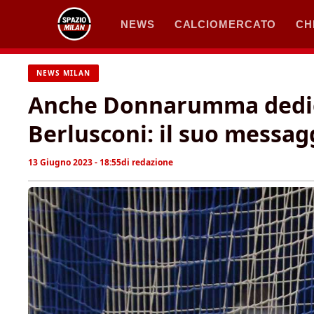
Vai
NEWS
CALCIOMERCATO
CH
al
contenuto
NEWS MILAN
Anche Donnarumma dedic
Berlusconi: il suo messag
13 Giugno 2023 - 18:55
di
redazione