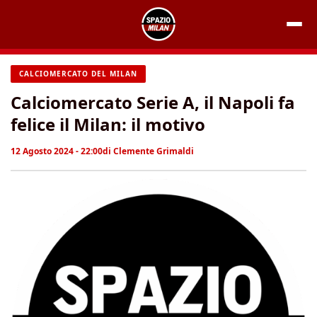
Vai
al
contenuto
CALCIOMERCATO DEL MILAN
Calciomercato Serie A, il Napoli fa
felice il Milan: il motivo
12 Agosto 2024 - 22:00
di
Clemente Grimaldi