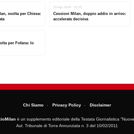
15 Ago 2024 · 22:15
an, svolta per Chiesa:
Cessioni Milan, doppio addio in arrivo:
ata
accelerata decisiva
olta per Fofana: lo
Chi Siamo
Privacy Policy
Disclaimer
ioMilan
è un supplemento editoriale della Testata Giornalistica "Nuove
Aut. Tribunale di Torre Annunziata n. 3 del 10/02/2011