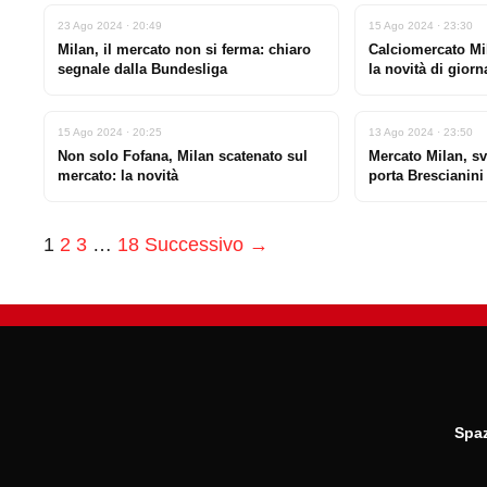
23 Ago 2024 · 20:49
15 Ago 2024 · 23:30
Milan, il mercato non si ferma: chiaro
Calciomercato Mil
segnale dalla Bundesliga
la novità di giorn
15 Ago 2024 · 20:25
13 Ago 2024 · 23:50
Non solo Fofana, Milan scatenato sul
Mercato Milan, sv
mercato: la novità
porta Brescianini
1
2
3
…
18
Successivo →
Spaz