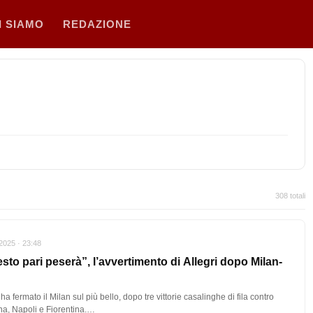
I SIAMO
REDAZIONE
308 totali
2025 · 23:48
sto pari peserà”, l’avvertimento di Allegri dopo Milan-
 ha fermato il Milan sul più bello, dopo tre vittorie casalinghe di fila contro
a, Napoli e Fiorentina.…