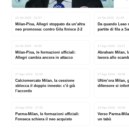
24 Ott 2025 · 22:57
24 Ott 2025 · 21:45
Milan-Pisa, Allegri stoppato da un’altra
Da quando Leao 
neo promossa: contro Gila finisce 2-2
partite di fila a 
24 Ott 2025 · 19:35
27 Ago 2024 · 23:27
Milan-Pisa, le formazioni ufficiali:
Abraham Milan, la 
Allegri cambia ancora in attacco
lavora allo scam
27 Ago 2024 · 21:00
27 Ago 2024 · 19:39
Calciomercato Milan, la cessione
Ultim’ora Milan, 
sblocca il doppio innesto: c’è già
difensore si info
l’accordo
24 Ago 2024 · 17:22
24 Ago 2024 · 16:30
Parma-Milan, le formazioni ufficiali:
Verso Parma-Mila
Fonseca schiera il neo acquisto
un tabù