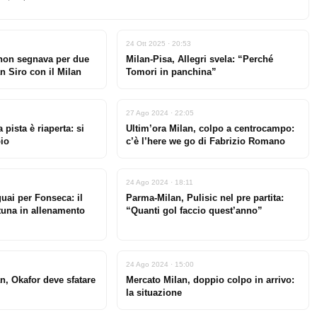
24 Ott 2025 · 20:53
non segnava per due
Milan-Pisa, Allegri svela: “Perché
San Siro con il Milan
Tomori in panchina”
27 Ago 2024 · 22:05
pista è riaperta: si
Ultim’ora Milan, colpo a centrocampo:
bio
c’è l’here we go di Fabrizio Romano
24 Ago 2024 · 18:11
guai per Fonseca: il
Parma-Milan, Pulisic nel pre partita:
rtuna in allenamento
“Quanti gol faccio quest’anno”
24 Ago 2024 · 15:00
n, Okafor deve sfatare
Mercato Milan, doppio colpo in arrivo:
la situazione