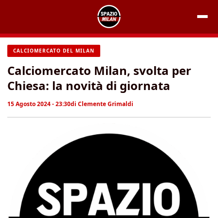
Vai
al
contenuto
CALCIOMERCATO DEL MILAN
Calciomercato Milan, svolta per
Chiesa: la novità di giornata
15 Agosto 2024 - 23:30
di
Clemente Grimaldi