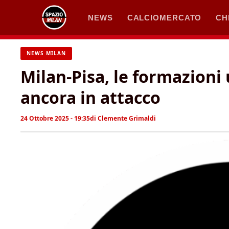
Vai
NEWS
CALCIOMERCATO
CH
al
contenuto
NEWS MILAN
Milan-Pisa, le formazioni u
ancora in attacco
24 Ottobre 2025 - 19:35
di
Clemente Grimaldi