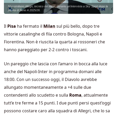
Massimiliano Allegri, tecnico del Milan, durante un’intervista a Sky Sport dopo la
partita di Serie A 2025/26.
Il
Pisa
ha fermato il
Milan
sul più bello, dopo tre
vittorie casalinghe di fila contro Bologna, Napoli e
Fiorentina. Non è riuscita la quarta ai rossoneri che
hanno pareggiato per 2-2 contro i toscani.
Un pareggio che lascia con l’amaro in bocca alla luce
anche del Napoli-Inter in programma domani alle
18:00. Con un successo oggi, il Diavolo avrebbe
allungato momentaneamente a +4 sulle due
contendenti allo scudetto e sulla
Roma
, attualmente
tutt’e tre ferme a 15 punti. I due punti persi quest’oggi
possono costare caro alla squadra di Allegri, che lo sa