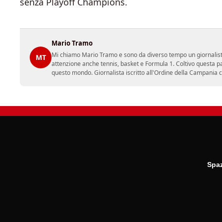
senza Playoff Champions.
Mario Tramo
Mi chiamo Mario Tramo e sono da diverso tempo un giornalist
MT
attenzione anche tennis, basket e Formula 1. Coltivo questa p
questo mondo. Giornalista iscritto all'Ordine della Campania
Spaz