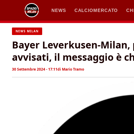
Vai
NEWS
CALCIOMERCATO
CH
al
contenuto
NEWS MILAN
Bayer Leverkusen-Milan, 
avvisati, il messaggio è c
30 Settembre 2024 - 17:11
di
Mario Tramo