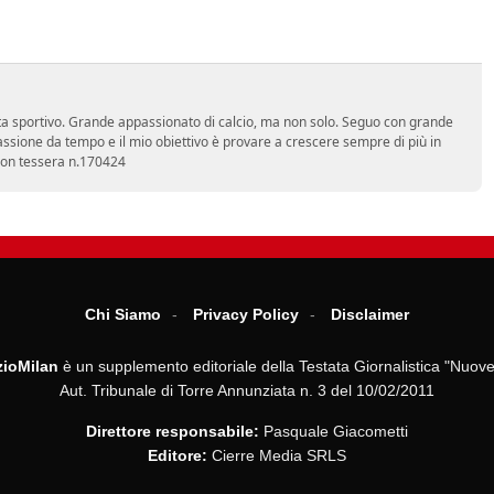
a sportivo. Grande appassionato di calcio, ma non solo. Seguo con grande
assione da tempo e il mio obiettivo è provare a crescere sempre di più in
 con tessera n.170424
Chi Siamo
Privacy Policy
Disclaimer
ioMilan
è un supplemento editoriale della Testata Giornalistica "Nuove
Aut. Tribunale di Torre Annunziata n. 3 del 10/02/2011
Direttore responsabile:
Pasquale Giacometti
Editore:
Cierre Media SRLS