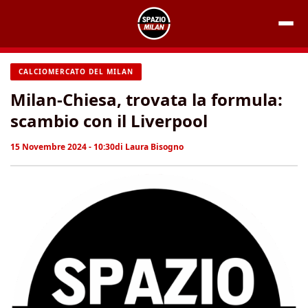
Vai
al
contenuto
CALCIOMERCATO DEL MILAN
Milan-Chiesa, trovata la formula:
scambio con il Liverpool
15 Novembre 2024 - 10:30
di
Laura Bisogno