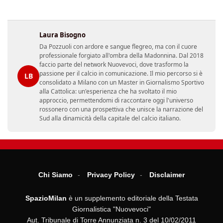
Laura Bisogno
Da Pozzuoli con ardore e sangue flegreo, ma con il cuore
professionale forgiato all'ombra della Madonnina. Dal 2018
faccio parte del network Nuovevoci, dove trasformo la
passione per il calcio in comunicazione. Il mio percorso si è
LB
consolidato a Milano con un Master in Giornalismo Sportivo
alla Cattolica: un'esperienza che ha svoltato il mio
approccio, permettendomi di raccontare oggi l'universo
rossonero con una prospettiva che unisce la narrazione del
Sud alla dinamicità della capitale del calcio italiano.
Chi Siamo
Privacy Policy
Disclaimer
SpazioMilan
è un supplemento editoriale della Testata
Giornalistica "Nuovevoci"
Aut. Tribunale di Torre Annunziata n. 3 del 10/02/2011