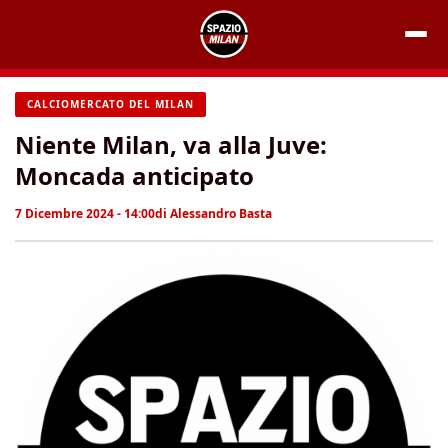
Vai
al
contenuto
CALCIOMERCATO DEL MILAN
Niente Milan, va alla Juve:
Moncada anticipato
7 Dicembre 2024 - 14:00
di
Alessandro Basta