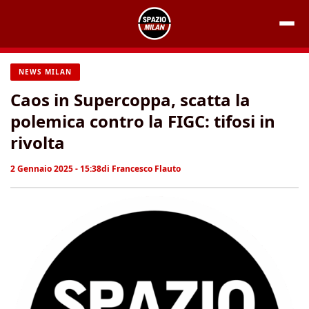
Vai
al
contenuto
NEWS MILAN
Caos in Supercoppa, scatta la
polemica contro la FIGC: tifosi in
rivolta
2 Gennaio 2025 - 15:38
di
Francesco Flauto