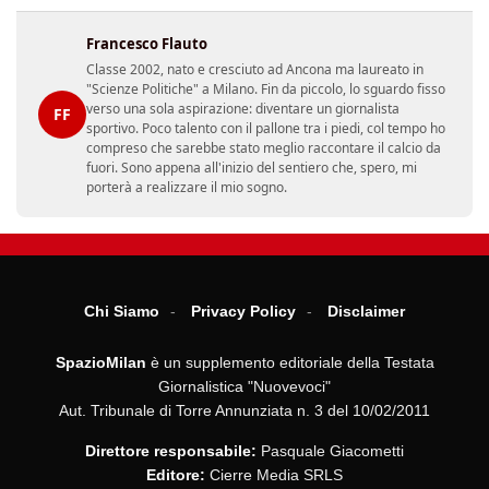
Francesco Flauto
Classe 2002, nato e cresciuto ad Ancona ma laureato in
"Scienze Politiche" a Milano. Fin da piccolo, lo sguardo fisso
verso una sola aspirazione: diventare un giornalista
FF
sportivo. Poco talento con il pallone tra i piedi, col tempo ho
compreso che sarebbe stato meglio raccontare il calcio da
fuori. Sono appena all'inizio del sentiero che, spero, mi
porterà a realizzare il mio sogno.
Chi Siamo
Privacy Policy
Disclaimer
SpazioMilan
è un supplemento editoriale della Testata
Giornalistica "Nuovevoci"
Aut. Tribunale di Torre Annunziata n. 3 del 10/02/2011
Direttore responsabile:
Pasquale Giacometti
Editore:
Cierre Media SRLS