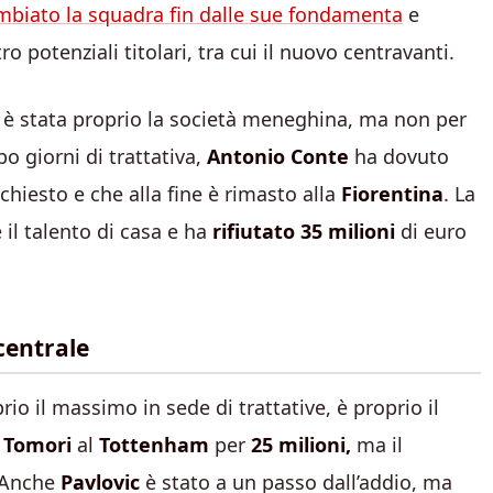
cambiato la squadra fin dalle sue fondamenta
e
o potenziali titolari, tra cui il nuovo centravanti.
ne è stata proprio la società meneghina, ma non per
o giorni di trattativa,
Antonio Conte
ha dovuto
richiesto e che alla fine è rimasto alla
Fiorentina
. La
 il talento di casa e ha
rifiutato 35 milioni
di euro
centrale
rio il massimo in sede di trattative, è proprio il
e
Tomori
al
Tottenham
per
25 milioni,
ma il
. Anche
Pavlovic
è stato a un passo dall’addio, ma