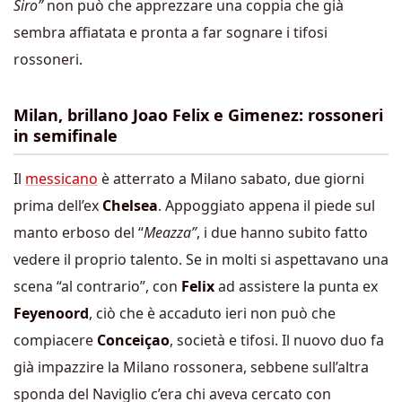
Siro”
non può che apprezzare una coppia che già
sembra affiatata e pronta a far sognare i tifosi
rossoneri.
Milan, brillano Joao Felix e Gimenez: rossoneri
in semifinale
Il
messicano
è atterrato a Milano sabato, due giorni
prima dell’ex
Chelsea
. Appoggiato appena il piede sul
manto erboso del “
Meazza”
, i due hanno subito fatto
vedere il proprio talento. Se in molti si aspettavano una
scena “al contrario”, con
Felix
ad assistere la punta ex
Feyenoord
, ciò che è accaduto ieri non può che
compiacere
Conceiçao
, società e tifosi. Il nuovo duo fa
già impazzire la Milano rossonera, sebbene sull’altra
sponda del Naviglio c’era chi aveva cercato con