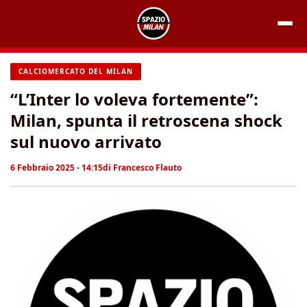
Vai
al
contenuto
CALCIOMERCATO DEL MILAN
“L’Inter lo voleva fortemente”:
Milan, spunta il retroscena shock
sul nuovo arrivato
6 Febbraio 2025 - 14:15
di
Francesco Flauto