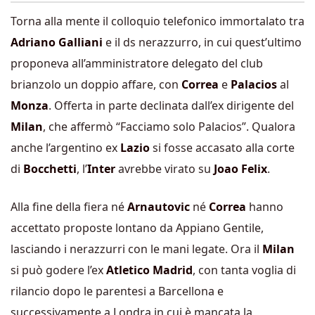
Torna alla mente il colloquio telefonico immortalato tra
Adriano Galliani
e il ds nerazzurro, in cui quest’ultimo
proponeva all’amministratore delegato del club
brianzolo un doppio affare, con
Correa
e
Palacios
al
Monza
. Offerta in parte declinata dall’ex dirigente del
Milan
, che affermò “Facciamo solo Palacios”. Qualora
anche l’argentino ex
Lazio
si fosse accasato alla corte
di
Bocchetti
, l’
Inter
avrebbe virato su
Joao Felix
.
Alla fine della fiera né
Arnautovic
né
Correa
hanno
accettato proposte lontano da Appiano Gentile,
lasciando i nerazzurri con le mani legate. Ora il
Milan
si può godere l’ex
Atletico Madrid
, con tanta voglia di
rilancio dopo le parentesi a Barcellona e
successivamente a Londra in cui è mancata la