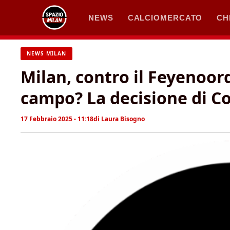
Vai
NEWS
CALCIOMERCATO
CH
al
contenuto
NEWS MILAN
Milan, contro il Feyenoord
campo? La decisione di C
17 Febbraio 2025 - 11:18
di
Laura Bisogno