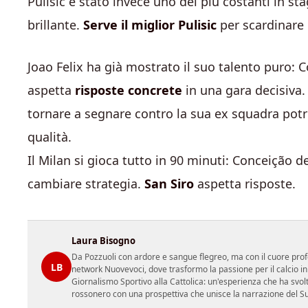
Pulisic è stato invece uno dei più costanti in 
brillante.
Serve il miglior Pulisic
per scardinare 
Joao Felix ha già mostrato il suo talento puro: 
aspetta
risposte concrete
in una gara decisiva.
tornare a segnare contro la sua ex squadra potreb
qualità.
Il Milan si gioca tutto in 90 minuti: Conceição d
cambiare strategia.
San Siro
aspetta risposte.
Laura Bisogno
Da Pozzuoli con ardore e sangue flegreo, ma con il cuore prof
LB
network Nuovevoci, dove trasformo la passione per il calcio i
Giornalismo Sportivo alla Cattolica: un'esperienza che ha svol
rossonero con una prospettiva che unisce la narrazione del Sud 