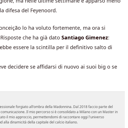
stagione, ma nelle ultime settimane è apparso meno
la difesa del Feyenoord.
Conceição lo ha voluto fortemente, ma ora si
 Risposte che ha già dato
Santiago Gimenez
:
be essere la scintilla per il definitivo salto di
eve decidere se affidarsi di nuovo ai suoi big o se
essionale forgiato all'ombra della Madonnina. Dal 2018 faccio parte del
n comunicazione. Il mio percorso si è consolidato a Milano con un Master in
tato il mio approccio, permettendomi di raccontare oggi l'universo
alla dinamicità della capitale del calcio italiano.