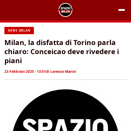
Vai
al
contenuto
NEWS MILAN
Milan, la disfatta di Torino parla
chiaro: Conceicao deve rivedere i
piani
23 Febbraio 2025 - 13:51
di
Lorenzo Marini