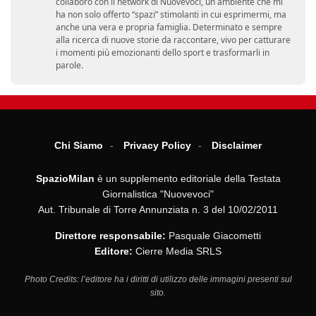
collaboro con il network di Nuovevoci, un ambiente che mi
ha non solo offerto “spazi” stimolanti in cui esprimermi, ma
anche una vera e propria famiglia. Determinato e sempre
alla ricerca di nuove storie da raccontare, vivo per catturare
i momenti più emozionanti dello sport e trasformarli in
parole.
Chi Siamo
Privacy Policy
Disclaimer
SpazioMilan
è un supplemento editoriale della Testata
Giornalistica "Nuovevoci"
Aut. Tribunale di Torre Annunziata n. 3 del 10/02/2011
Direttore responsabile:
Pasquale Giacometti
Editore:
Cierre Media SRLS
Photo Credits: l’editore ha i diritti di utilizzo delle immagini presenti sul
sito.