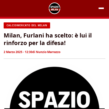
Vai
al
contenuto
CALCIOMERCATO DEL MILAN
Milan, Furlani ha scelto: è lui il
rinforzo per la difesa!
2 Marzo 2025 - 12:30
di
Nunzio Marrazzo