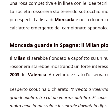
una rosa competitiva e in linea con le idee tecni
La società rossonera sta tenendo sottocchio molt
più esperti. La lista di
Moncada
è ricca di nomi 
calciatore emergente del campionato spagnolo.
Moncada guarda in Spagna: il Milan pio
Il
Milan
si sarebbe fiondato a capofitto su un n
rossonera starebbe mostrand0 un forte interes
2003
del
Valencia
. A rivelarlo è stato l’osserv
L’esperto scout ha dichiarato:
“Arrivato a Valenci
grandi qualità, tra cui un enorme duttilità. E’ capa
molto bene la mezzala e il centrale davanti la difesa 