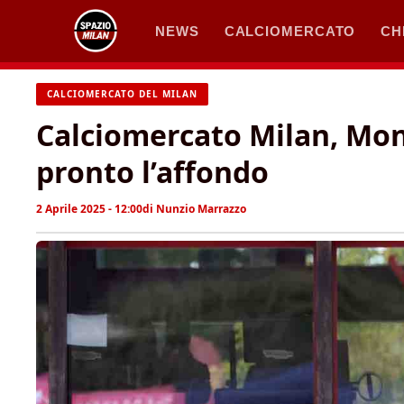
Vai
NEWS
CALCIOMERCATO
CH
al
contenuto
CALCIOMERCATO DEL MILAN
Calciomercato Milan, Mon
pronto l’affondo
2 Aprile 2025 - 12:00
di
Nunzio Marrazzo