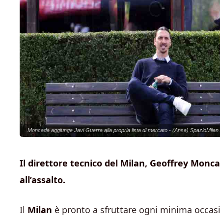
Moncada aggiunge Javi Guerra alla propria lista di mercato - (Ansa) SpazioMilan.
Il direttore tecnico del Milan, Geoffrey Monca
all’assalto.
Il
Milan
è pronto a sfruttare ogni minima occasio