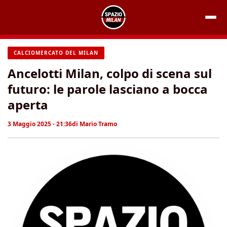
Vai
al
contenuto
CALCIOMERCATO DEL MILAN
Ancelotti Milan, colpo di scena sul
futuro: le parole lasciano a bocca
aperta
3 Maggio 2025 - 21:36
di
Mario Tramo