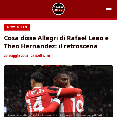
Vai
al
contenuto
NEWS MILAN
Cosa disse Allegri di Rafael Leao e
Theo Hernandez: il retroscena
29 Maggio 2025 - 23:52
di
Nico
Cosa disse Allegri di Rafael Leao e Theo Hernandez: il retroscena (ANSA)