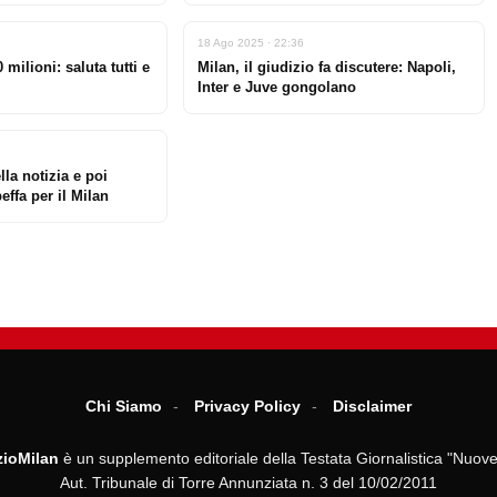
18 Ago 2025 · 22:36
 milioni: saluta tutti e
Milan, il giudizio fa discutere: Napoli,
Inter e Juve gongolano
lla notizia e poi
beffa per il Milan
Chi Siamo
Privacy Policy
Disclaimer
ioMilan
è un supplemento editoriale della Testata Giornalistica "Nuove
Aut. Tribunale di Torre Annunziata n. 3 del 10/02/2011