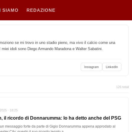
I SIAMO
REDAZIONE
emoziono se mi trovo in uno stadio pieno, ma vivo il calcio come una
a. I miei idoli sono Diego Armando Maradona e Walter Sabatini.
Instagram
LinkedIn
126 totali
2025 · 18:25
n, il ricordo di Donnarumma: lo ha detto anche del PSG
 un messaggio forte da parte di Gigio Donnarumma appena approdato al
ster City: questo il suo ricordo legato a…