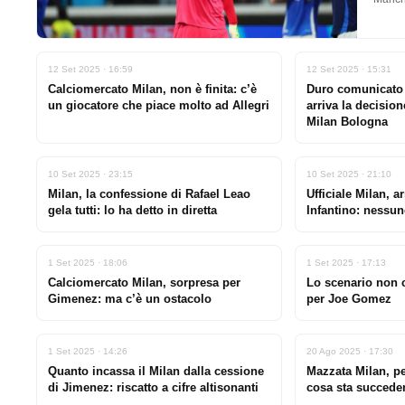
12 Set 2025 · 16:59
12 Set 2025 · 15:31
Calciomercato Milan, non è finita: c’è
Duro comunicato 
un giocatore che piace molto ad Allegri
arriva la decision
Milan Bologna
10 Set 2025 · 23:15
10 Set 2025 · 21:10
Milan, la confessione di Rafael Leao
Ufficiale Milan, a
gela tutti: lo ha detto in diretta
Infantino: nessun
1 Set 2025 · 18:06
1 Set 2025 · 17:13
Calciomercato Milan, sorpresa per
Lo scenario non 
Gimenez: ma c’è un ostacolo
per Joe Gomez
1 Set 2025 · 14:26
20 Ago 2025 · 17:30
Quanto incassa il Milan dalla cessione
Mazzata Milan, per
di Jimenez: riscatto a cifre altisonanti
cosa sta succed