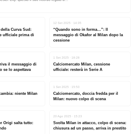
12 Set 2025 · 14:35
della Curva Sud:
“Quando sono in forma…”: Il
e ufficiale prima di
messaggio di Okafor al Milan dopo la
cessione
1 Set 2025 · 18:28
rriva il messaggio di
Calciomercato Milan, cessione
o se lo aspettava
ufficiale: resterà in Serie A
1 Set 2025 · 15:53
cambia: niente Milan
Calciomercato, doccia fredda per il
Milan: nuovo colpo di scena
20 Ago 2025 · 15:23
 Origi salta tutto:
Svolta Milan in attacco, colpo di scena:
endo
chiusura ad un passo, arriva in prestito