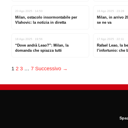
20 Ago 2025 · 14:53
18 Ago 2025 · 23:28
Milan, ostacolo insormontabile per
Milan, in arrivo 20
Vlahovic: la notizia in diretta
se ne va
18 Ago 2025 · 19:56
17 Ago 2025 · 22:11
“Dove andrà Leao?”: Milan, la
Rafael Leao, la be
domanda che spiazza tutti
l’infortunio: che 
1
2
3
…
7
Successivo →
Spaz