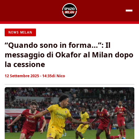
Vai
al
contenuto
NEWS MILAN
“Quando sono in forma…”: Il
messaggio di Okafor al Milan dopo
la cessione
12 Settembre 2025 - 14:35
di
Nico