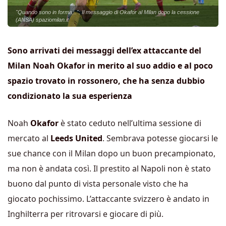
"Quando sono in forma...": Il messaggio di Okafor al Milan dopo la cessione
(ANSA) spaziomilan.it
Sono arrivati dei messaggi dell’ex attaccante del
Milan Noah Okafor in merito al suo addio e al poco
spazio trovato in rossonero, che ha senza dubbio
condizionato la sua esperienza
Noah
Okafor
è stato ceduto nell’ultima sessione di
mercato al
Leeds United
. Sembrava potesse giocarsi le
sue chance con il Milan dopo un buon precampionato,
ma non è andata così. Il prestito al Napoli non è stato
buono dal punto di vista personale visto che ha
giocato pochissimo. L’attaccante svizzero è andato in
Inghilterra per ritrovarsi e giocare di più.