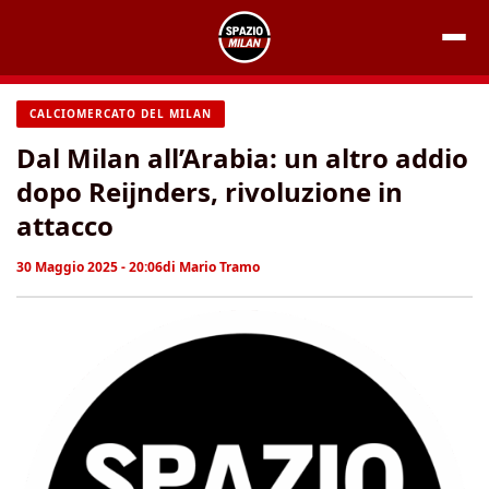
Vai
al
contenuto
CALCIOMERCATO DEL MILAN
Dal Milan all’Arabia: un altro addio
dopo Reijnders, rivoluzione in
attacco
30 Maggio 2025 - 20:06
di
Mario Tramo