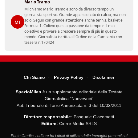
Mario Tramo
Mi chiamo Mario Tramo e sono da diverso tempo un
giornalista sportivo. Grande appassionato di calcio, ma non
solo. Seguo con grande attenzione anche tennis, basket e
MT
Formula 1. Coltivo questa passione da tempo e il mio
obiettivo è provare a crescere sempre di più in questo
mondo. Giornalista iscritto all'Ordine della Campania con
tessera n.170424
Chi Siamo
Privacy Policy
Disclaimer
SpazioMilan
è un supplemento editoriale della Testata
Giornalistica "Nuovevoci"
Aut. Tribunale di Torre Annunziata n. 3 del 10/02/2011
Direttore responsabile:
Pasquale Giacometti
Editore:
Cierre Media SRLS
Photo Credits: l’editore ha i diritti di utilizzo delle immagini presenti sul